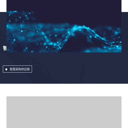
智慧采购供应链
智慧采购供应链