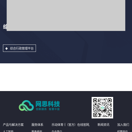
综合行政管理平台
综合行政管理平台
产品与解决方案
服务体系
乐动体育·|（官方）在线官网,
新闻资讯
加入我们
人工智能
服务级别
企业简介
招聘岗位