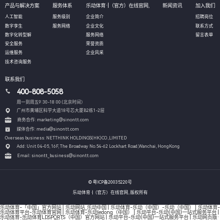
产品与解决方案
服务体系
乐动体育·|（官方）在线官网,
新闻资讯
加入我们
人工智能
服务级别
企业简介
招聘岗位
数字孪生
服务网络
企业文化
联系方式
数字化转型解
服务网络
留言表单
安全服务
荣誉资质
运维服务
企业风采
技术咨询服务
联系我们
400-808-5058
周一到周五9:30-18:00 (北京时间）
广州市黄埔区科学大道18号芯大厦B2栋1-2层
商务合作: marketing@sinontt.com
媒体合作: media@sinontt.com
Overseas business: NETTHINK HOLDINGS(HK)CO.,LIMITED
Add: Unit 04-05, 16F, The Broadway No.54-62 Lockhart Road,
Wanchai, HongKong
Email: sinontt_business@sinontt.com
© 粤ICP备20035220号
乐动体育·|（官方）在线官网, 版权所有
乐动体育-「中国」官方网站
|
乐动网站_乐动中国
|
乐动体育-乐动（中国）-乐动（中国）
|
乐动体育-
乐动体育平台-乐动体育官网
|
乐动体育-乐动ledong（中国）
|
乐动平台-乐动(中国)一站式服务平台
|
乐动体育-乐动体育LDSPORTS（中国）官方网站
|
乐动平台-乐动(中国)一站式服务平台
|
乐动网页版·