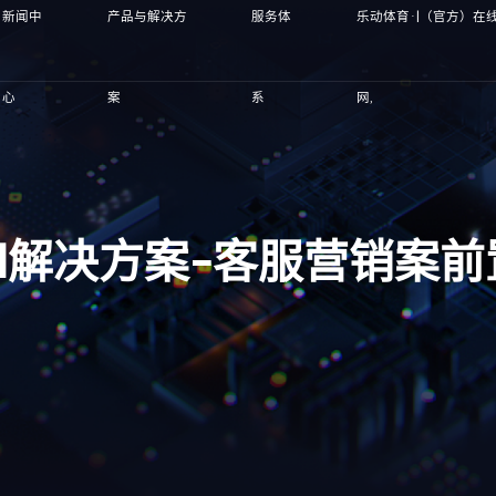
新闻中
产品与解决方
服务体
乐动体育·|（官方）在
心
案
系
网,
AI解决方案-客服营销案前