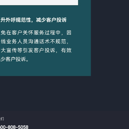
我们
400-808-5058