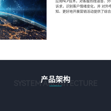
应用NLP技术，对客服热线语音、
诉求，识别客户情绪变化，并 对外
知、更好地开展营销活动提供了综合
产品架构
SYSTEM ARCHITECTURE