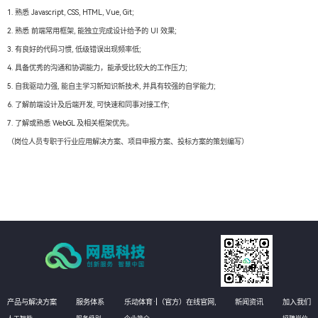
1. 熟悉 Javascript, CSS, HTML, Vue, Git;
2. 熟悉 前端常用框架, 能独立完成设计给予的 UI 效果;
3. 有良好的代码习惯, 低级错误出现频率低;
4. 具备优秀的沟通和协调能力，能承受比较大的工作压力;
5. 自我驱动力强, 能自主学习新知识新技术, 并具有较强的自学能力;
6. 了解前端设计及后端开发, 可快速和同事对接工作;
7. 了解或熟悉 WebGL 及相关框架优先。
（岗位人员专职于行业应用解决方案、项目申报方案、投标方案的策划编写）
产品与解决方案
服务体系
乐动体育·|（官方）在线官网,
新闻资讯
加入我们