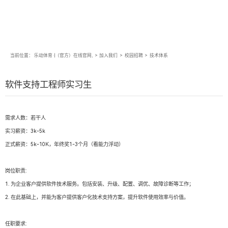
当前位置：
乐动体育·|（官方）在线官网,
>
加入我们
>
校园招聘
>
技术体系
软件支持工程师实习生
需求人数：若干人
实习薪资：3k-5k
正式薪资：5k-10K，年终奖1-3个月（看能力浮动）
岗位职责:
1. 为企业客户提供软件技术服务。包括安装、升级、配置、调优、故障诊断等工作；
2. 在此基础上，并能为客户提供客户化技术支持方案，提升软件使用效率与价值。
任职要求: