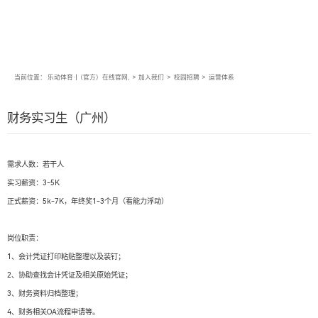
当前位置：
乐动体育·|（官方）在线官网,
>
加入我们
>
校园招聘
>
运营体系
财务实习生（广州）
需求人数：若干人
实习薪资：3-5K
正式薪资：5k-7K，年终奖1-3个月（看能力浮动）
岗位职责：
1、会计凭证打印粘贴整理以及装钉；
2、协助查找会计凭证及相关原始凭证；
3、财务资料归档整理；
4、财务相关OA流程申请等。