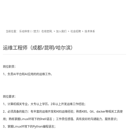
当前位置：
乐动体育·|（官方）在线官网,
>
加入我们
>
社会招聘
>
技术体系
运维工程师（成都/昆明/哈尔滨）
岗位职责：
1、负责AI平台和AI应用的的运维工作。
岗位要求：
1、计算机相关专业，大专以上学历，2年以上开发运维工作经验；
2、必须具备的能力：有丰富的运维开发和K8S运维经验；熟悉K8S、Git、docker等相关工具使
用；熟练掌握Linux环境下的Shell语言 ；工作责任感强、具有良好的沟通能力、服务意识；
3、掌握Linux环境下的Python编程语言；