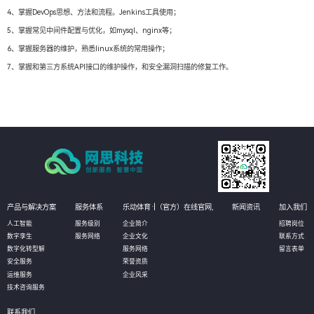
4、掌握DevOps思想、方法和流程。Jenkins工具使用；
5、掌握常见中间件配置与优化，如mysql、nginx等；
6、掌握服务器的维护，熟悉linux系统的常用操作；
7、掌握和第三方系统API接口的维护操作，和安全漏洞扫描的修复工作。
产品与解决方案
服务体系
乐动体育·|（官方）在线官网,
新闻资讯
加入我们
人工智能
服务级别
企业简介
招聘岗位
数字孪生
服务网络
企业文化
联系方式
数字化转型解
服务网络
留言表单
安全服务
荣誉资质
运维服务
企业风采
技术咨询服务
联系我们