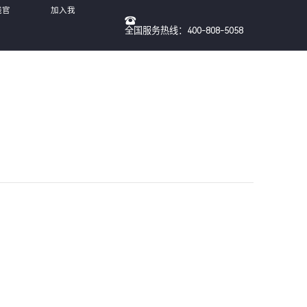
线官
加入我
全国服务热线：400-808-5058
们