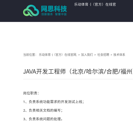
乐动体育·|（官方）在线官
网,
当前位置：
乐动体育·|（官方）在线官网,
>
加入我们
>
社会招聘
>
技术体系
JAVA开发工程师（北京/哈尔滨/合肥/福
岗位职责：
1、负责系统功能需求的开发测试上线；
2、负责相关文档的编写；
3、负责系统问题的处理。