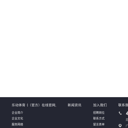
系
乐动体育·|（官方）在线官网,
新闻资讯
加入我们
联系
企业简介
招聘岗位
企业文化
联系方式
周
服务网络
留言表单