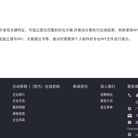
发现关键特征，可独立提出完整的优化方案,并推动方案执行达成结果；熟练使用PPT、
能独立撰写PPT、方案建议书等，面试时需携带个人制作的专业PPT文件进行展示。
系
乐动体育·|（官方）在线官网,
新闻资讯
加入我们
联系
企业简介
招聘岗位
企业文化
联系方式
周
服务网络
留言表单
荣誉资质
商
企业风采
媒
Overse
A