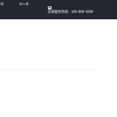
线官
加入我
全国服务热线：400-808-5058
们