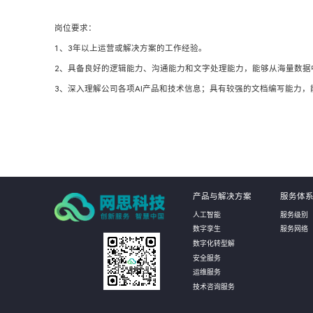
岗位要求：
1、3年以上运营或解决方案的工作经验。
2、具备良好的逻辑能力、沟通能力和文字处理能力，能够从海量数据中
3、深入理解公司各项AI产品和技术信息；具有较强的文档编写能力，
产品与解决方案
服务体
人工智能
服务级别
数字孪生
服务网络
数字化转型解
安全服务
运维服务
技术咨询服务