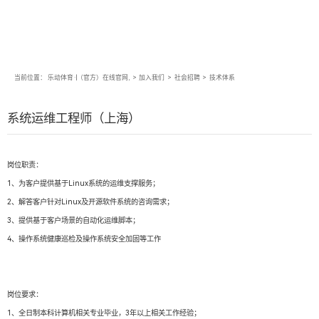
当前位置：
乐动体育·|（官方）在线官网,
>
加入我们
>
社会招聘
>
技术体系
系统运维工程师（上海）
岗位职责：
1、为客户提供基于Linux系统的运维支撑服务；
2、解答客户针对Linux及开源软件系统的咨询需求；
3、提供基于客户场景的自动化运维脚本；
4、操作系统健康巡检及操作系统安全加固等工作
岗位要求：
1、全日制本科计算机相关专业毕业，3年以上相关工作经验；